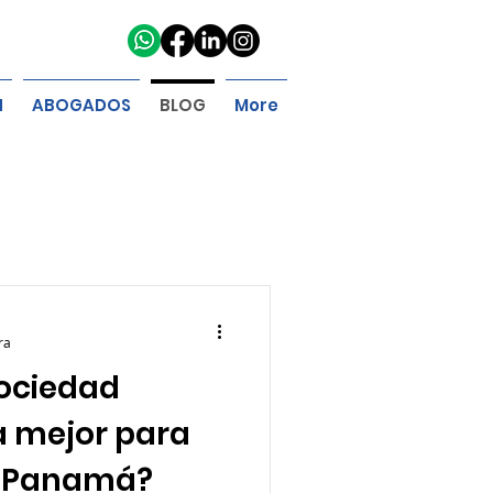
N
ABOGADOS
BLOG
More
ra
sociedad
a mejor para
n Panamá?